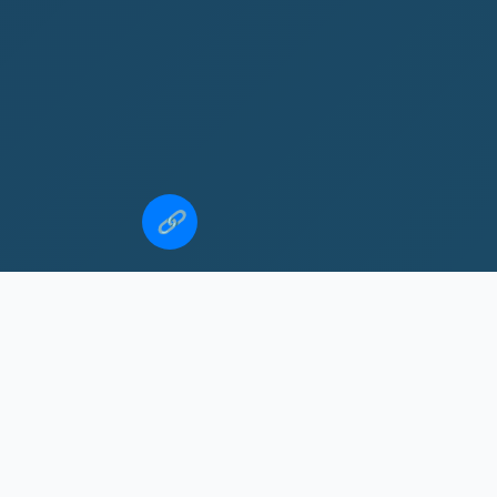
🔗
08奥运会男篮中国vs美国
vs美国高清下载
维多利亚球队
意大利罗马球队
董文飞vs播求
赛程安排
nba东部死敌球队
2026年赛事预告
关注张怡宁vs冯天薇赛事全赛程，精彩对决不容错过。所有