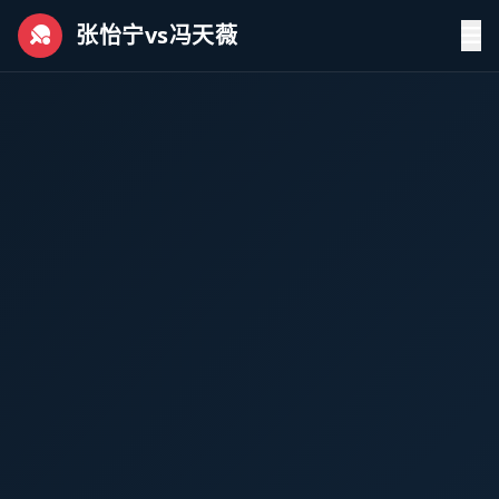
张怡宁vs冯天薇